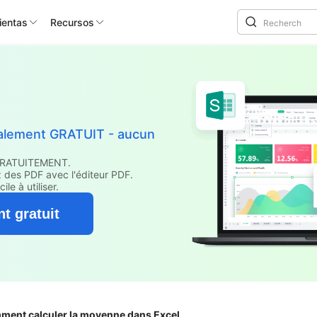
ientas
Recursos
également GRATUIT - aucun
 GRATUITEMENT.
z des PDF avec l'éditeur PDF.
le à utiliser.
t gratuit
ment calculer la moyenne dans Excel