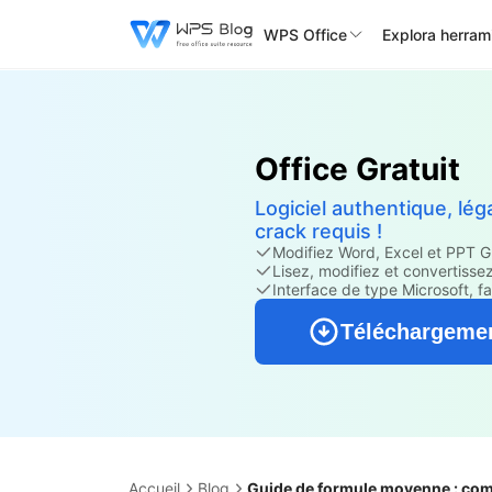
WPS Office
Explora herram
Office Gratuit
Logiciel authentique, l
crack requis !
Modifiez Word, Excel et PPT
Lisez, modifiez et convertisse
Interface de type Microsoft, faci
Téléchargemen
Accueil
Blog
Guide de formule moyenne : com