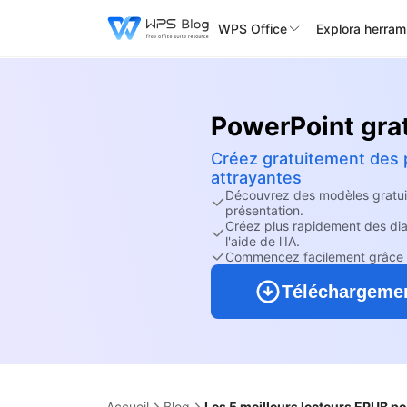
WPS Office
Explora herram
PowerPoint grat
Créez gratuitement des p
attrayantes
Découvrez des modèles gratuit
présentation.
Créez plus rapidement des dia
l'aide de l'IA.
Commencez facilement grâce à u
Téléchargemen
Accueil
Blog
Les 5 meilleurs lecteurs EPUB 