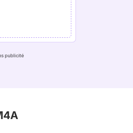
s publicité
M4A