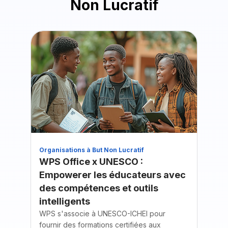
Non Lucratif
Organisations à But Non Lucratif
Éducat
WPS Office x UNESCO :
Kings
Empowerer les éducateurs avec
WPS 
des compétences et outils
l'ap
intelligents
l'Uni
WPS s'associe à UNESCO-ICHEI pour
Kingsof
fournir des formations certifiées aux
Writer