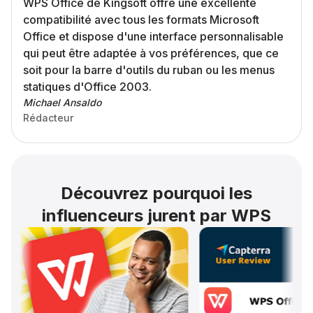
WPS Office de Kingsoft offre une excellente
compatibilité avec tous les formats Microsoft
Office et dispose d'une interface personnalisable
qui peut être adaptée à vos préférences, que ce
soit pour la barre d'outils du ruban ou les menus
statiques d'Office 2003.
Michael Ansaldo
Rédacteur
Découvrez pourquoi les
influenceurs jurent par WPS
✅ La M
OFFIC
(Word,
La Ma