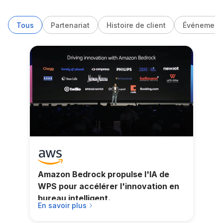
Tous
Partenariat
Histoire de client
Événement 
Amazon Bedrock propulse l'IA de
WPS pour accélérer l'innovation en
bureau intelligent.
En savoir plus