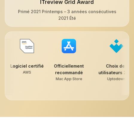
ITreview Grid Award
Primé 2021 Printemps – 3 années consécutives
2021 Été
fié
Officiellement
Choix des
Meilleur
recommandé
utilisateurs 2022
application 
Mac App Store
Uptodown
Google Pla