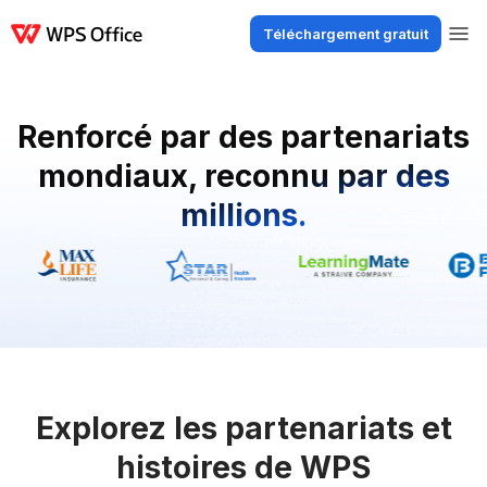
Téléchargement gratuit
Produits
Windows
Mac
Linux
Android
iOS
iPad
En ligne
WPS Do
Renforcé par des partenariats
mondiaux, reconnu par des
millions.
Explorez les partenariats et
histoires de WPS