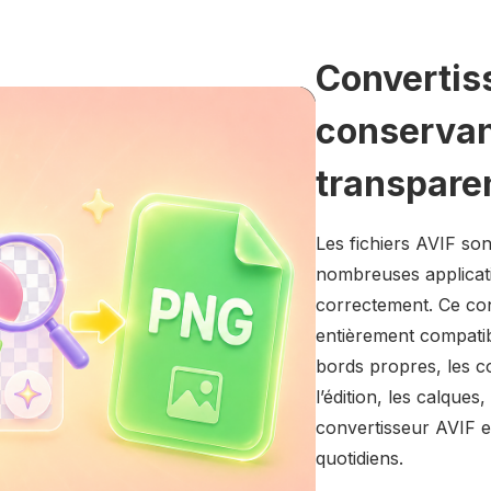
Convertis
conservant
transparen
Les fichiers AVIF so
nombreuses applicati
correctement. Ce co
entièrement compatib
bords propres, les co
l’édition, les calques
convertisseur AVIF e
quotidiens.