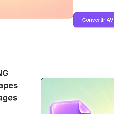
Convertir AV
NG
tapes
lages