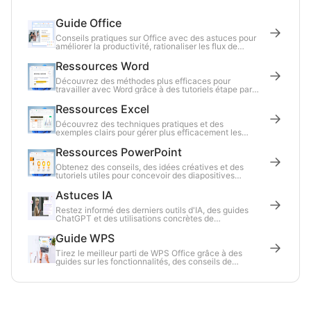
Guide Office
Conseils pratiques sur Office avec des astuces pour
améliorer la productivité, rationaliser les flux de
travail et résoudre les tâches courantes.
Ressources Word
Découvrez des méthodes plus efficaces pour
travailler avec Word grâce à des tutoriels étape par
étape, des conseils de productivité et des actualités
du secteur.
Ressources Excel
Découvrez des techniques pratiques et des
exemples clairs pour gérer plus efficacement les
données, les formules et les graphiques dans Excel.
Ressources PowerPoint
Obtenez des conseils, des idées créatives et des
tutoriels utiles pour concevoir des diapositives
attrayantes et faire des présentations en toute
confiance.
Astuces IA
Restez informé des derniers outils d'IA, des guides
ChatGPT et des utilisations concrètes de
l'intelligence artificielle dans le travail quotidien.
Guide WPS
Tirez le meilleur parti de WPS Office grâce à des
guides sur les fonctionnalités, des conseils de
configuration et des solutions aux problèmes
courants.